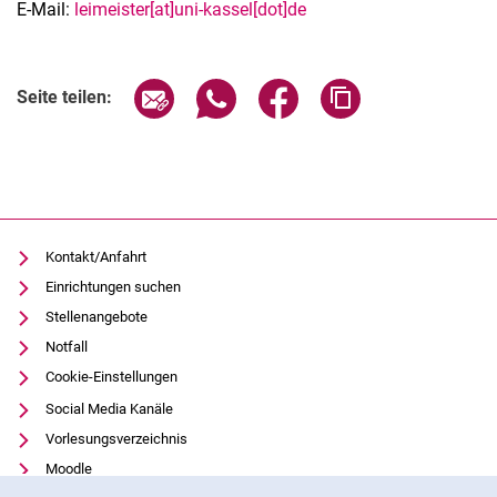
E-Mail:
leimeister[at]uni-kassel[dot]de
Seite über E-Mail teilen
Seite über WhatsApp teilen (exter
Seite über Facebook teile
Adresse der Seite
Seite teilen:
Kontakt/Anfahrt
Einrichtungen suchen
Stellenangebote
Notfall
Cookie-Einstellungen
Social Media Kanäle
Vorlesungsverzeichnis
Moodle
Cookie-Hinweis