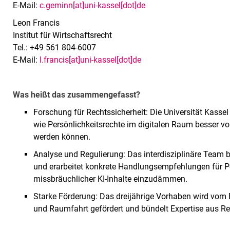
E-Mail:
c.geminn[at]uni-kassel[dot]de
Leon Francis
Institut für Wirtschaftsrecht
Tel.: +49 561 804-6007
E-Mail:
l.francis[at]uni-kassel[dot]de
Was heißt das zusammengefasst?
Forschung für Rechtssicherheit: Die Universität Kass
wie Persönlichkeitsrechte im digitalen Raum besser v
werden können.
Analyse und Regulierung: Das interdisziplinäre Team 
und erarbeitet konkrete Handlungsempfehlungen für Po
missbräuchlicher KI-Inhalte einzudämmen.
Starke Förderung: Das dreijährige Vorhaben wird vom
und Raumfahrt gefördert und bündelt Expertise aus Re