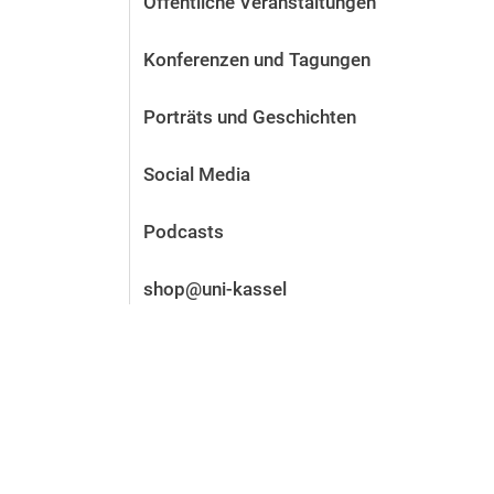
Öffentliche Veranstaltungen
Vor der Bewerbung
Stellenangebote
Konferenzen und Tagungen
Nach der Bewerbung
Alum­ni und Freunde
Porträts und Geschichten
Im Studium
Kontakt und Standorte
Social Media
Kontakt und Beratung
Podcasts
shop@uni-kassel