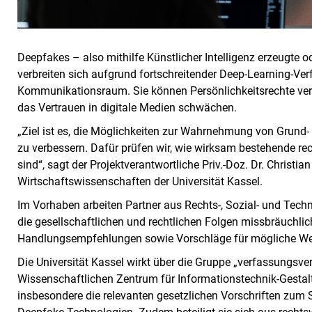
Deepfakes – also mithilfe Künstlicher Intelligenz erzeugte o
verbreiten sich aufgrund fortschreitender Deep-Learning-V
Kommunikationsraum. Sie können Persönlichkeitsrechte verl
das Vertrauen in digitale Medien schwächen.
„Ziel ist es, die Möglichkeiten zur Wahrnehmung von Grund-
zu verbessern. Dafür prüfen wir, wie wirksam bestehende 
sind“, sagt der Projektverantwortliche Priv.-Doz. Dr. Christ
Wirtschaftswissenschaften der Universität Kassel.
Im Vorhaben arbeiten Partner aus Rechts-, Sozial- und Te
die gesellschaftlichen und rechtlichen Folgen missbräuchli
Handlungsempfehlungen sowie Vorschläge für mögliche Wei
Die Universität Kassel wirkt über die Gruppe „verfassungsve
Wissenschaftlichen Zentrum für Informationstechnik-Gestalt
insbesondere die relevanten gesetzlichen Vorschriften zum