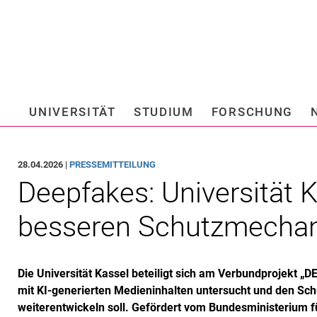
Springe direkt zu: Inhalt
Springe direkt zu: Suche
Springe direkt zu: Hauptnav
Suchmas
UNIVERSITÄT
STUDIUM
FORSCHUNG
Hochschule fü
28.04.2026 |
PRESSEMITTEILUNG
Deepfakes: Universität K
besseren Schutzmecha
Die Universität Kassel beteiligt sich am Verbundprojekt 
mit KI-generierten Medieninhalten untersucht und den Sch
weiterentwickeln soll. Gefördert vom Bundesministerium 