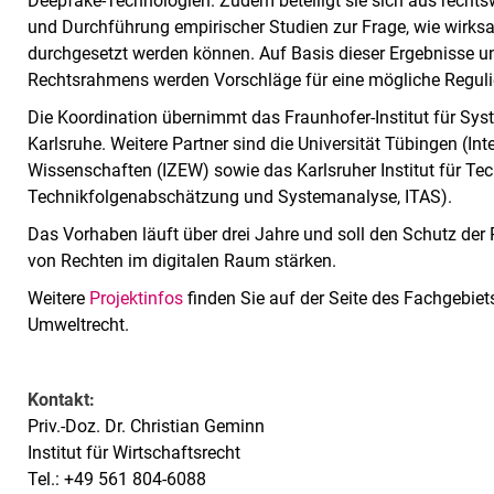
Deepfake-Technologien. Zudem beteiligt sie sich aus rechts
und Durchführung empirischer Studien zur Frage, wie wirk
durchgesetzt werden können. Auf Basis dieser Ergebnisse 
Rechtsrahmens werden Vorschläge für eine mögliche Regulie
Die Koordination übernimmt das Fraunhofer-Institut für Sys
Karlsruhe. Weitere Partner sind die Universität Tübingen (Int
Wissenschaften (IZEW) sowie das Karlsruher Institut für Tech
Technikfolgenabschätzung und Systemanalyse, ITAS).
Das Vorhaben läuft über drei Jahre und soll den Schutz de
von Rechten im digitalen Raum stärken.
Weitere
Projektinfos
finden Sie auf der Seite des Fachgebiets
Umweltrecht.
Kontakt:
Priv.-Doz. Dr. Christian Geminn
Institut für Wirtschaftsrecht
Tel.: +49 561 804-6088