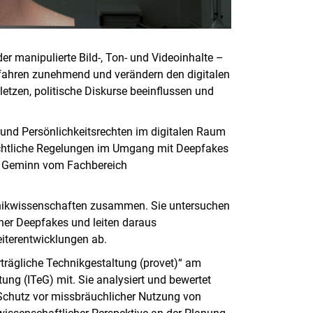
der manipulierte Bild-, Ton- und Videoinhalte –
erfahren zunehmend und verändern den digitalen
etzen, politische Diskurse beeinflussen und
 und Persönlichkeitsrechten im digitalen Raum
rechtliche Regelungen im Umgang mit Deepfakes
ian Geminn vom Fachbereich
chnikwissenschaften zusammen. Sie untersuchen
cher Deepfakes und leiten daraus
terentwicklungen ab.
rträgliche Technikgestaltung (provet)“ am
ung (ITeG) mit. Sie analysiert und bewertet
 Schutz vor missbräuchlicher Nutzung von