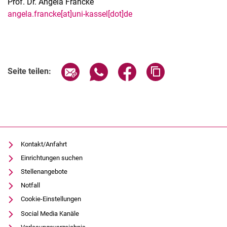
Prof. Dr. Angela Francke
angela.francke[at]uni-kassel[dot]de
Seite über E-Mail teilen
Seite über WhatsApp teilen (exter
Seite über Facebook teile
Adresse der Seite
Seite teilen:
Kontakt/Anfahrt
Einrichtungen suchen
Stellenangebote
Notfall
Cookie-Einstellungen
Social Media Kanäle