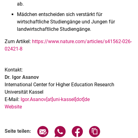
ab.
Mädchen entscheiden sich verstärkt für
wirtschaftliche Studiengänge und Jungen für
landwirtschaftliche Studiengänge.
Zum Artikel:
https://www.nature.com/articles/s41562-026-
02421-8
Kontakt:
Dr. Igor Asanov
International Center for Higher Education Research
Universität Kassel
E-Mail:
Igor.Asanov[at]uni-kassel[dot]de
Website
Seite über E-Mail teilen
Seite über WhatsApp teilen (exter
Seite über Facebook teile
Adresse der Seite
Seite teilen: