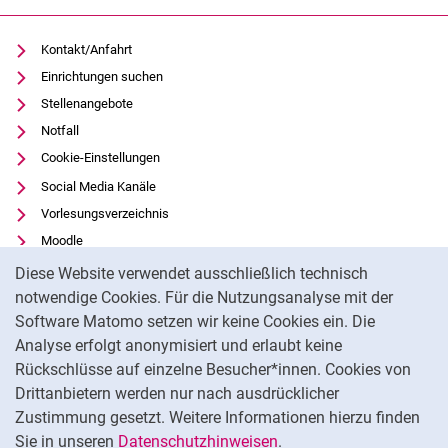
Kontakt/Anfahrt
Einrichtungen suchen
Stellenangebote
Notfall
Cookie-Einstellungen
Social Media Kanäle
Vorlesungsverzeichnis
Moodle
Cookie-Hinweis
Panopto
Diese Website verwendet ausschließlich technisch
Universitätsbibliothek
notwendige Cookies. Für die Nutzungsanalyse mit der
Software Matomo setzen wir keine Cookies ein. Die
Datenschutz
Analyse erfolgt anonymisiert und erlaubt keine
Barrierefreiheit
Rückschlüsse auf einzelne Besucher*innen. Cookies von
Transparenter KI-Einsatz
Drittanbietern werden nur nach ausdrücklicher
Impressum
Zustimmung gesetzt. Weitere Informationen hierzu finden
Sie in unseren
Datenschutzhinweisen
.