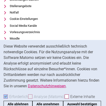
Stellenangebote
Notfall
Cookie-Einstellungen
Social Media Kanäle
Vorlesungsverzeichnis
Moodle
Cookie-Hinweis
Panopto
Diese Website verwendet ausschließlich technisch
Universitätsbibliothek
notwendige Cookies. Für die Nutzungsanalyse mit der
Software Matomo setzen wir keine Cookies ein. Die
Datenschutz
Analyse erfolgt anonymisiert und erlaubt keine
Barrierefreiheit
Rückschlüsse auf einzelne Besucher*innen. Cookies von
Transparenter KI-Einsatz
Drittanbietern werden nur nach ausdrücklicher
Impressum
Zustimmung gesetzt. Weitere Informationen hierzu finden
Sie in unseren
Datenschutzhinweisen
.
Na
Erforderlich
Erforderliche Cookies akzeptieren
Analyse (Matomo)
Analyse-Cookies akzepti
Externe Inhalte
: Exte
Alle ablehnen
Alle annehmen
Auswahl bestätigen