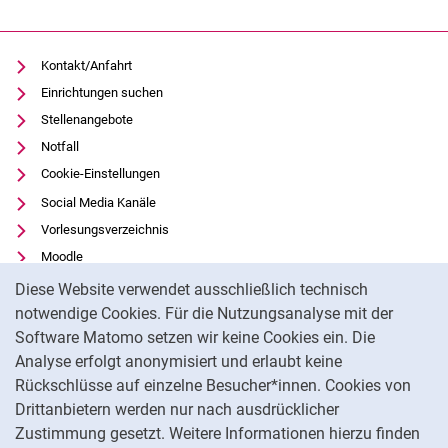
Kontakt/Anfahrt
Einrichtungen suchen
Stellenangebote
Notfall
Cookie-Einstellungen
Social Media Kanäle
Vorlesungsverzeichnis
Moodle
Cookie-Hinweis
Panopto
Diese Website verwendet ausschließlich technisch
Universitätsbibliothek
notwendige Cookies. Für die Nutzungsanalyse mit der
Software Matomo setzen wir keine Cookies ein. Die
Datenschutz
Analyse erfolgt anonymisiert und erlaubt keine
Barrierefreiheit
Rückschlüsse auf einzelne Besucher*innen. Cookies von
Transparenter KI-Einsatz
Drittanbietern werden nur nach ausdrücklicher
Impressum
Zustimmung gesetzt. Weitere Informationen hierzu finden