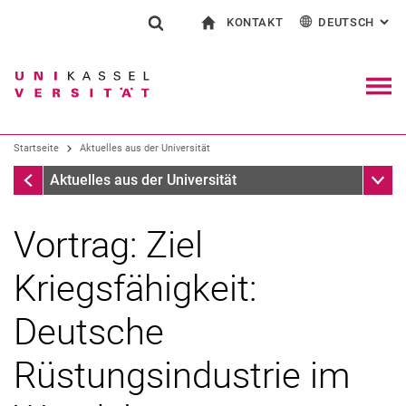
KONTAKT
DEUTSCH
: AL
Springe direkt zu: Inhalt
Springe direkt zu: Suche
Springe direkt zu: Hauptnav
zur Startseite
Suchformular
Suchbegriff
Kontakt und Beratung rund ums Studium
English
Kontakt für Presse und Öffentlichkeit
Allgemeiner Kontakt und Standorte
Suchmaschine
Navig
Einrichtungen suchen
Startseite
Aktuelles aus der Universität
Personen suchen
Suchen (öffnet externen Link in einem 
Startseite
Unter
Aktuelles aus der Universität
Vortrag: Ziel
Kriegsfähigkeit:
Deutsche
Rüstungsindustrie im