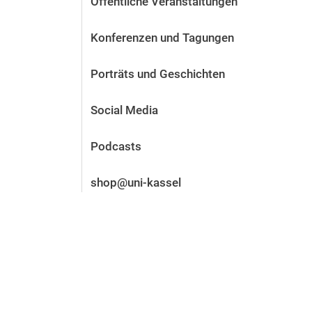
Öffentliche Veranstaltungen
Vor der Bewerbung
Stellenangebote
Konferenzen und Tagungen
Nach der Bewerbung
Alum­ni und Freunde
Porträts und Geschichten
Im Studium
Kontakt und Standorte
Social Media
Kontakt und Beratung
Podcasts
shop@uni-kassel