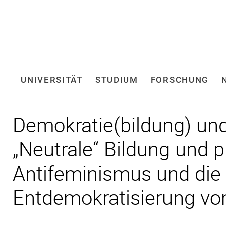
Springe direkt zu: Inhalt
Springe direkt zu: Suche
Springe direkt zu: Hauptnav
Suchmas
UNIVERSITÄT
STUDIUM
FORSCHUNG
Hochschule fü
Demokratie(bildung) un
„Neutrale“ Bildung und p
Antifeminismus und die
Entdemokratisierung vo