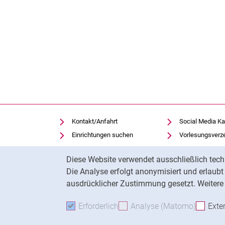
Kontakt/Anfahrt
Social Media Ka
Einrichtungen suchen
Vorlesungsverz
Stellenangebote
Moodle
Cookie-Hinweis
Diese Website verwendet ausschließlich tech
Notfall
Panopto
Die Analyse erfolgt anonymisiert und erlaub
Cookie-Einstellungen
Universitätsbibl
ausdrücklicher Zustimmung gesetzt. Weitere 
Erforderlich
Erforderliche Cookies akzeptie
Analyse (Matomo)
Analyse
Exte