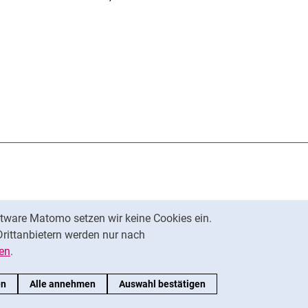
rner Link, öffnet neues Fenster)
en (externer Link, öffnet neues Fenster)
te kopieren
tware Matomo setzen wir keine Cookies ein.
Nach oben
Drittanbietern werden nur nach
en
.
en
Alle annehmen
Auswahl bestätigen