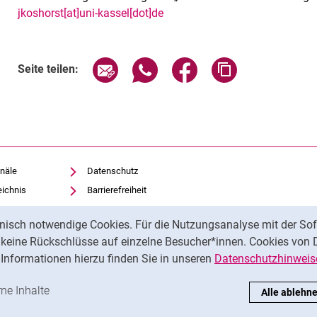
jkoshorst[at]uni-kassel[dot]de
Verwandte Links
Seite über E-Mail teilen
Seite über WhatsApp teilen (exte
Seite über Facebook teil
Adresse der Sei
Seite teilen:
näle
Datenschutz
eichnis
Barrierefreiheit
Transparenter KI-Einsatz
nisch notwendige Cookies. Für die Nutzungsanalyse mit der Sof
Impressum
t keine Rückschlüsse auf einzelne Besucher*innen. Cookies von 
iothek
Informationen hierzu finden Sie in unseren
Datenschutzhinweis
ren
-Cookies akzeptieren
rne Inhalte
: Externe Inhalte / Cookies akzeptieren
Alle ablehn