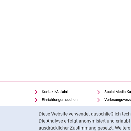
Kontakt/Anfahrt
Social Media Ka
Einrichtungen suchen
Vorlesungsverz
Stellenangebote
Moodle
Cookie-Hinweis
Diese Website verwendet ausschließlich tech
Notfall
Panopto
Die Analyse erfolgt anonymisiert und erlaub
Cookie-Einstellungen
Universitätsbibl
ausdrücklicher Zustimmung gesetzt. Weitere 