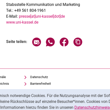
Stabsstelle Kommunikation und Marketing
Tel.: +49 561 804-1961
E-Mail:
presse[at]uni-kassel[dot]de
www.uni-kassel.de
Seite über E-Mail teilen
Seite über WhatsApp teilen (exte
Seite über Facebook teil
Adresse der Sei
Seite teilen:
näle
Datenschutz
eichnis
Barrierefreiheit
Transparenter KI-Einsatz
nisch notwendige Cookies. Für die Nutzungsanalyse mit der Sof
Impressum
t keine Rückschlüsse auf einzelne Besucher*innen. Cookies von 
iothek
Informationen hierzu finden Sie in unseren
Datenschutzhinweis