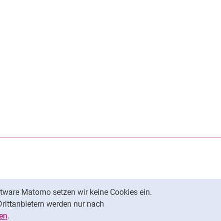
rner Link, öffnet neues Fenster)
en (externer Link, öffnet neues Fenster)
te kopieren
tware Matomo setzen wir keine Cookies ein.
Nach oben
Drittanbietern werden nur nach
en
.