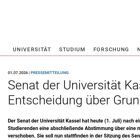
Springe direkt zu: Inhalt
Springe direkt zu: Suche
Springe direkt zu: Hauptnav
Suchmas
UNIVERSITÄT
STUDIUM
FORSCHUNG
Hochschule fü
01.07.2026 |
PRESSEMITTEILUNG
Senat der Universität Ka
Entscheidung über Gru
Der Senat der Universität Kassel hat heute (1. Juli) nach e
Studierenden eine abschließende Abstimmung über eine 
verschoben. Sie soll nun stattfinden in der Sitzung des S