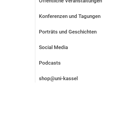
Öffentliche Veranstaltungen
Vor der Bewerbung
Stellenangebote
Konferenzen und Tagungen
Nach der Bewerbung
Alum­ni und Freunde
Porträts und Geschichten
Im Studium
Kontakt und Standorte
Social Media
Kontakt und Beratung
Podcasts
shop@uni-kassel