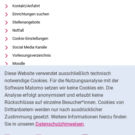
Kontakt/Anfahrt
Einrichtungen suchen
Stellenangebote
Notfall
Cookie-Einstellungen
Social Media Kanäle
Vorlesungsverzeichnis
Moodle
Cookie-Hinweis
Panopto
Diese Website verwendet ausschließlich technisch
Universitätsbibliothek
notwendige Cookies. Für die Nutzungsanalyse mit der
Software Matomo setzen wir keine Cookies ein. Die
Datenschutz
Analyse erfolgt anonymisiert und erlaubt keine
Barrierefreiheit
Rückschlüsse auf einzelne Besucher*innen. Cookies von
Transparenter KI-Einsatz
Drittanbietern werden nur nach ausdrücklicher
Impressum
Zustimmung gesetzt. Weitere Informationen hierzu finden
Sie in unseren
Datenschutzhinweisen
.
Na