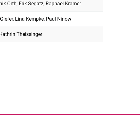
ik Orth, Erik Segatz, Raphael Kramer
Giefer, Lina Kempke, Paul Ninow
 Kathrin Theissinger
rner Link, öffnet neues Fenster)
en (externer Link, öffnet neues Fenster)
te kopieren