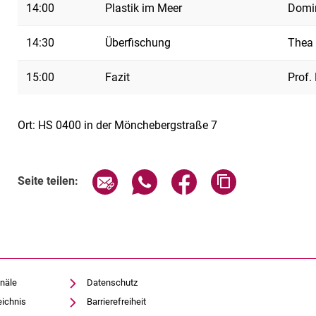
14:00
Plastik im Meer
Domin
14:30
Überfischung
Thea 
15:00
Fazit
Prof.
Ort: HS 0400 in der Mönchebergstraße 7
Verwandte Links
Seite über E-Mail teilen
Seite über WhatsApp teilen (exte
Seite über Facebook teil
Adresse der Sei
Seite teilen:
näle
Datenschutz
eichnis
Barrierefreiheit