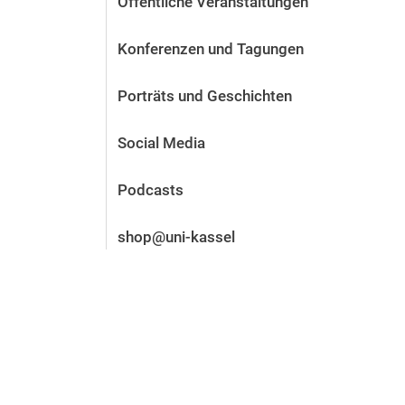
Öffentliche Veranstaltungen
Vor der Bewerbung
Stellenangebote
Konferenzen und Tagungen
Nach der Bewerbung
Alum­ni und Freunde
Porträts und Geschichten
Im Studium
Kontakt und Standorte
Social Media
Kontakt und Beratung
Podcasts
shop@uni-kassel