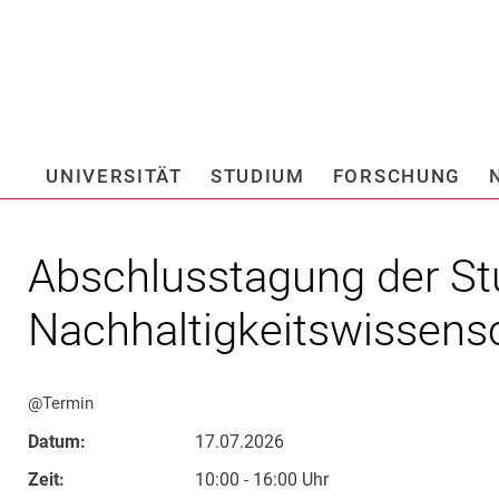
Springe direkt zu: Inhalt
Springe direkt zu: Suche
Springe direkt zu: Hauptnav
Suchmas
UNIVERSITÄT
STUDIUM
FORSCHUNG
Hochschule fü
Abschlusstagung der St
Nachhaltigkeitswissens
@Termin
Datum:
17.07.2026
Zeit:
10:00 - 16:00 Uhr