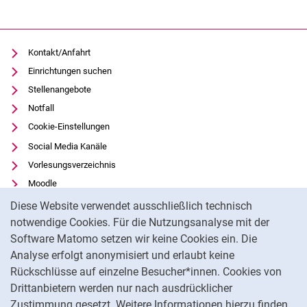
Kontakt/Anfahrt
Einrichtungen suchen
Stellenangebote
Notfall
Cookie-Einstellungen
Social Media Kanäle
Vorlesungsverzeichnis
Moodle
Cookie-Hinweis
Panopto
Diese Website verwendet ausschließlich technisch
Universitätsbibliothek
notwendige Cookies. Für die Nutzungsanalyse mit der
Software Matomo setzen wir keine Cookies ein. Die
Datenschutz
Analyse erfolgt anonymisiert und erlaubt keine
Barrierefreiheit
Rückschlüsse auf einzelne Besucher*innen. Cookies von
Transparenter KI-Einsatz
Drittanbietern werden nur nach ausdrücklicher
Impressum
Zustimmung gesetzt. Weitere Informationen hierzu finden