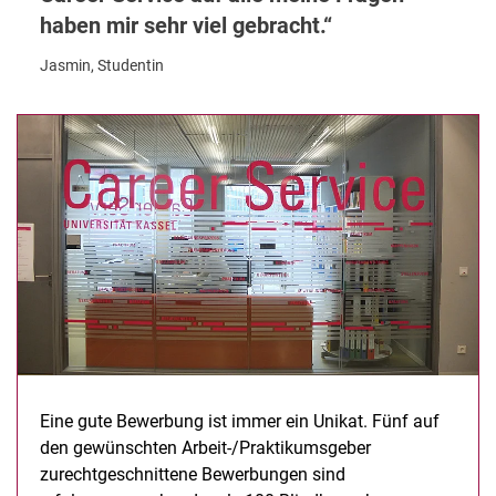
haben mir sehr viel gebracht.
Stellenausschreibungen interpretieren
Initiativbewerbung
Jasmin, Studentin
To-do-Liste Bewerbung erstellen
Anschreiben
Lebenslauf
Vorstellungsgespräch
Assessment-Center
Gehalt
Soft Skills
Bewerbung auf Englisch
Bewerbungsportale
Stipendien
Eine gute Bewerbung ist immer ein Unikat. Fünf auf
den gewünschten Arbeit-/Praktikumsgeber
zurechtgeschnittene Bewerbungen sind