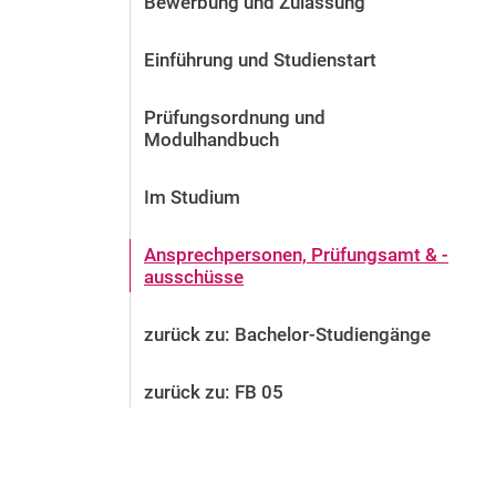
Bewerbung und Zulassung
Vor der Bewerbung
Stellenangebote
Einführung und Studienstart
Nach der Bewerbung
Alum­ni und Freunde
Prüfungsordnung und
Im Studium
Modulhandbuch
Kontakt und Standorte
Im Studium
Kontakt und Beratung
Ansprechpersonen, Prü­fungsamt & -
aus­schüs­se
zurück zu: Bachelor-Studiengänge
zurück zu: FB 05