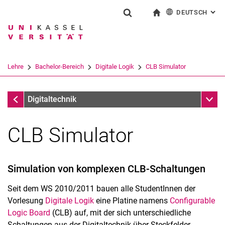
DEUTSCH
: AL
Springe direkt zu: Inhalt
Springe direkt zu: Suche
Springe direkt zu: Hauptnav
zur Startseite
Suchformular
Suchbegriff
English
Suchmaschine
Lehre
Bachelor-Bereich
Digitale Logik
CLB Simulator
Suchen (öffnet externen Link in einem 
Digitale Logik
Unter
Digitaltechnik
CLB Simulator
Simulation von komplexen CLB-Schaltungen
Seit dem WS 2010/2011 bauen alle StudentInnen der
Vorlesung
Digitale Logik
eine Platine namens
Configurable
Bachelor-Bereich
Logic Board
(CLB) auf, mit der sich unterschiedliche
Schaltungen aus der Digitaltechnik über Steckfelder
Digitale Logik