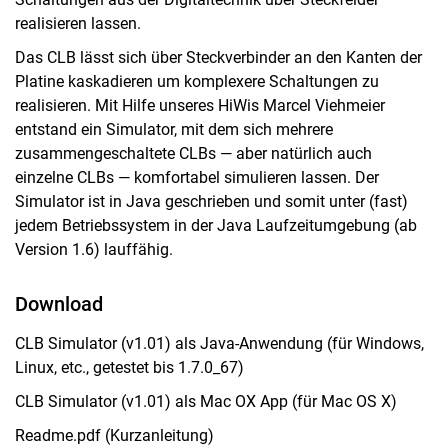
realisieren lassen.
Digitale Systeme
Praktikum Digitaltechnik
Das CLB lässt sich über Steckverbinder an den Kanten der
Platine kaskadieren um komplexere Schaltungen zu
VHDL-Kurs und -Praktikum
realisieren. Mit Hilfe unseres HiWis Marcel Viehmeier
Digitale Signalverarbeitung...
entstand ein Simulator, mit dem sich mehrere
Master-Bereich
zusammengeschaltete CLBs — aber natürlich auch
Projekt im FG
einzelne CLBs — komfortabel simulieren lassen. Der
Seminare
Simulator ist in Java geschrieben und somit unter (fast)
Technikfolgenabschätzung
jedem Betriebssystem in der Java Laufzeitumgebung (ab
Version 1.6) lauffähig.
ECE Seminar
Prüfungen & Tipps
Download
CLB Simulator (v1.01) als Java-Anwendung (für Windows,
Linux, etc., getestet bis 1.7.0_67)
CLB Simulator (v1.01) als Mac OX App (für Mac OS X)
Readme.pdf (Kurzanleitung)