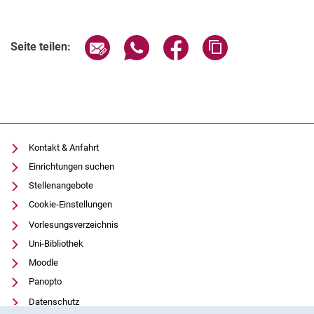
Seite über E-Mail teilen
Seite über WhatsApp teilen (exter
Seite über Facebook teile
Adresse der Seite
Seite teilen:
Kontakt & Anfahrt
Einrichtungen suchen
Stellenangebote
Cookie-Einstellungen
Vorlesungsverzeichnis
Uni-Bibliothek
Moodle
Panopto
Datenschutz