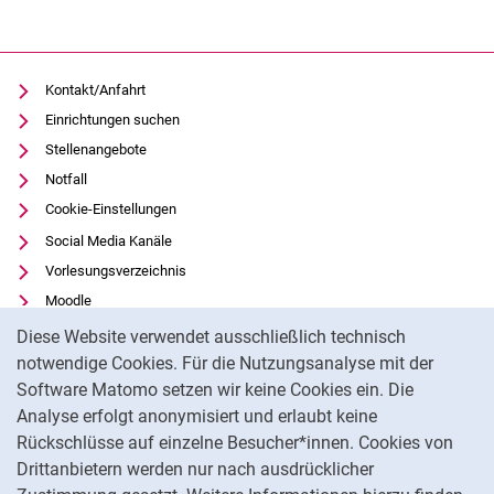
Kontakt/Anfahrt
Einrichtungen suchen
Stellenangebote
Notfall
Cookie-Einstellungen
Social Media Kanäle
Vorlesungsverzeichnis
Moodle
Cookie-Hinweis
Panopto
Diese Website verwendet ausschließlich technisch
Universitätsbibliothek
notwendige Cookies. Für die Nutzungsanalyse mit der
Software Matomo setzen wir keine Cookies ein. Die
Datenschutz
Analyse erfolgt anonymisiert und erlaubt keine
Barrierefreiheit
Rückschlüsse auf einzelne Besucher*innen. Cookies von
Transparenter KI-Einsatz
Drittanbietern werden nur nach ausdrücklicher
Impressum