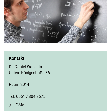
Klausurtermine
Projekte
Grundpraktikum
Berufspraktische Studien (BPS)
BUDDY-Programm
Mathematik Propädeutik
Kontakt
Auslandssemester
Dr. Daniel Wallenta
Individuelles Coaching
Untere Königsstraße 86
FAQs und Downloads
Raum 2014
Tel: 0561 / 804 7675
E-Mail