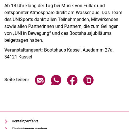
Ab 18 Uhr klang der Tag bei Musik von Fullax und
entspannter Atmosphäre direkt am Wasser aus. Das Team
des UNISports dankt allen Teilnehmenden, Mitwirkenden
sowie allen Partnerinnen und Partnern, die zum Gelingen
von „UNI in Bewegung“ und des Bootshausjubiläums
beigetragen haben.
Veranstaltungsort:
Bootshaus Kassel, Auedamm 27a,
34121 Kassel
Seite über E-Mail teilen
Seite über WhatsApp teilen (exter
Seite über Facebook teile
Adresse der Seite
Seite teilen:
Kontakt/Anfahrt
Einrichtungen suchen