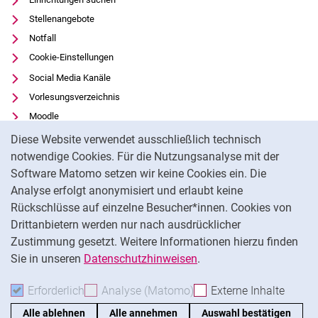
Stellenangebote
Notfall
Cookie-Einstellungen
Social Media Kanäle
Vorlesungsverzeichnis
Moodle
Cookie-Hinweis
Panopto
Diese Website verwendet ausschließlich technisch
Universitätsbibliothek
notwendige Cookies. Für die Nutzungsanalyse mit der
Software Matomo setzen wir keine Cookies ein. Die
Datenschutz
Analyse erfolgt anonymisiert und erlaubt keine
Barrierefreiheit
Rückschlüsse auf einzelne Besucher*innen. Cookies von
Transparenter KI-Einsatz
Drittanbietern werden nur nach ausdrücklicher
Impressum
Zustimmung gesetzt. Weitere Informationen hierzu finden
Sie in unseren
Datenschutzhinweisen
.
Na
Erforderlich
Erforderliche Cookies akzeptieren
Analyse (Matomo)
Analyse-Cookies akzepti
Externe Inhalte
: Exte
Alle ablehnen
Alle annehmen
Auswahl bestätigen