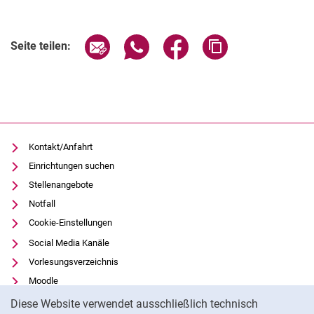
Verwandte Links
Seite über E-Mail teilen
Seite über WhatsApp teilen (exter
Seite über Facebook teile
Adresse der Seite
Seite teilen:
Kontakt/Anfahrt
Einrichtungen suchen
Stellenangebote
Notfall
Cookie-Einstellungen
Social Media Kanäle
Vorlesungsverzeichnis
Moodle
Cookie-Hinweis
Panopto
Diese Website verwendet ausschließlich technisch