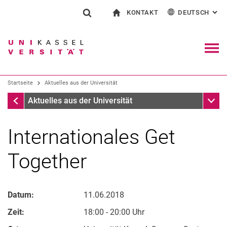
KONTAKT
DEUTSCH
: AL
Springe direkt zu: Inhalt
Springe direkt zu: Suche
Springe direkt zu: Hauptnav
zur Startseite
Suchformular
Suchbegriff
Kontakt und Beratung rund ums Studium
English
Kontakt für Presse und Öffentlichkeit
Allgemeiner Kontakt und Standorte
Suchmaschine
Navig
Einrichtungen suchen
Startseite
Aktuelles aus der Universität
Personen suchen
Suchen (öffnet externen Link in einem 
Startseite
Unter
Aktuelles aus der Universität
Internationales Get
Together
Datum:
11.06.2018
Zeit:
18:00 - 20:00 Uhr