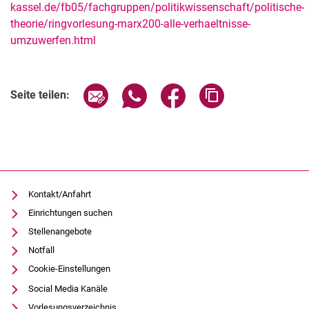
kassel.de/fb05/fachgruppen/politikwissenschaft/politische-
theorie/ringvorlesung-marx200-alle-verhaeltnisse-
umzuwerfen.html
Verwandte Links
Seite über E-Mail teilen
Seite über WhatsApp teilen (exter
Seite über Facebook teile
Adresse der Seite
Seite teilen:
Kontakt/Anfahrt
Einrichtungen suchen
Stellenangebote
Notfall
Cookie-Einstellungen
Social Media Kanäle
Vorlesungsverzeichnis