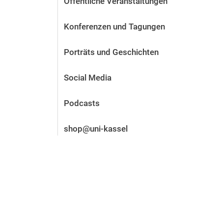
Öffentliche Veranstaltungen
Vor der Bewerbung
Stellenangebote
Konferenzen und Tagungen
Nach der Bewerbung
Alum­ni und Freunde
Porträts und Geschichten
Im Studium
Kontakt und Standorte
Social Media
Kontakt und Beratung
Podcasts
shop@uni-kassel