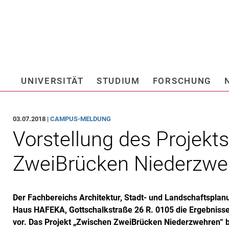
Springe direkt zu: Inhalt
Springe direkt zu: Suche
Springe direkt zu: Hauptnav
Suchmas
UNIVERSITÄT
STUDIUM
FORSCHUNG
Hochschule fü
03.07.2018 |
CAMPUS-MELDUNG
Vorstellung des Projekt
ZweiBrücken Niederzwe
Der Fachbereichs Architektur, Stadt- und Landschaftsplanu
Haus HAFEKA, Gottschalkstraße 26 R. 0105 die Ergebnisse
vor. Das Projekt „Zwischen ZweiBrücken Niederzwehren“ 