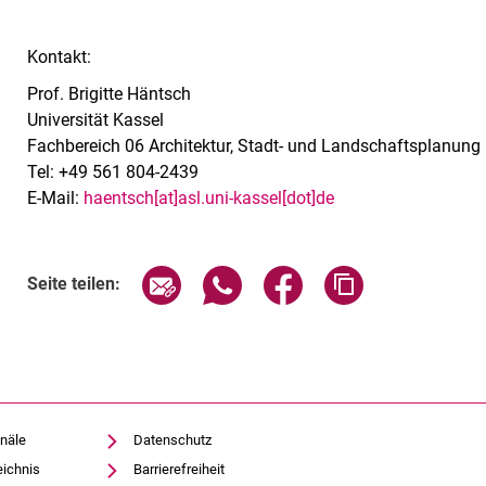
Kontakt:
Prof. Brigitte Häntsch
Universität Kassel
Fachbereich 06 Architektur, Stadt- und Landschaftsplanung
Tel: +49 561 804-2439
E-Mail:
haentsch[at]asl.uni-kassel[dot]de
Seite über E-Mail teilen
Seite über WhatsApp teilen (exte
Seite über Facebook teil
Adresse der Sei
Seite teilen:
näle
Datenschutz
eichnis
Barrierefreiheit