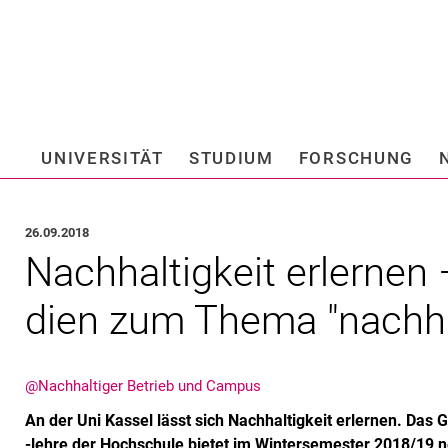
Springe direkt zu: Inhalt
Springe direkt zu: Suche
Springe direkt zu: Hauptnav
Suchmas
UNIVERSITÄT
STUDIUM
FORSCHUNG
Hochschule fü
26.09.2018
Nach­hal­tig­keit er­ler­ne
di­en zum The­ma "nach­hal
@Nachhaltiger Betrieb und Campus
An der Uni Kassel lässt sich Nachhaltigkeit erlernen. Da
-lehre der Hochschule bietet im Wintersemester 2018/19 n