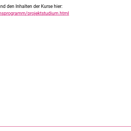
d den Inhalten der Kurse hier:
ionsprogramm/projektstudium.html
rner Link, öffnet neues Fenster)
en (externer Link, öffnet neues Fenster)
te kopieren