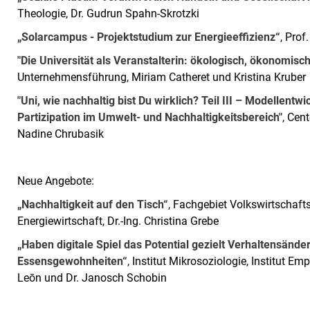
Theologie, Dr. Gudrun Spahn-Skrotzki
„Solarcampus - Projektstudium zur Energieeffizienz“
, Prof
"Die Universität als Veranstalterin: ökologisch, ökonomisch
Unternehmensführung, Miriam Catheret und Kristina Kruber
"Uni, wie nachhaltig bist Du wirklich? Teil III – Modellentw
Partizipation im Umwelt- und Nachhaltigkeitsbereich"
, Cen
Nadine Chrubasik
Neue Angebote:
„Nachhaltigkeit auf den Tisch“
, Fachgebiet Volkswirtschaft
Energiewirtschaft, Dr.-Ing. Christina Grebe
„Haben digitale Spiel das Potential gezielt Verhaltensände
Essensgewohnheiten“
, Institut Mikrosoziologie, Institut E
Leōn und Dr. Janosch Schobin