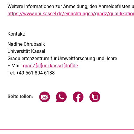
Weitere Informationen zur Anmeldung, den Anmeldefristen un
https://www.uni-kassel.de/einrichtungen/gradz/qualifikat
Kontakt:
Nadine Chrubasik
Universität Kassel
Graduiertenzentrum für Umweltforschung und -lehre
E-Mail:
gradZ[at]uni-kassel[dot]de
Tel: +49 561 804-6138
Seite über E-Mail teilen
Seite über WhatsApp teilen (exte
Seite über Facebook teil
Adresse der Sei
Seite teilen: