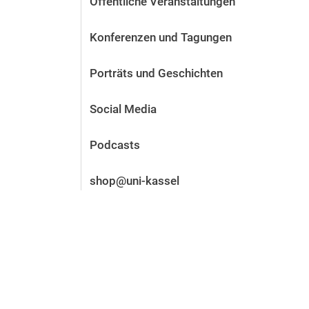
Öffentliche Veranstaltungen
Vor der Bewerbung
Stellenangebote
Konferenzen und Tagungen
Nach der Bewerbung
Alum­ni und Freunde
Porträts und Geschichten
Im Studium
Kontakt und Standorte
Social Media
Kontakt und Beratung
Podcasts
shop@uni-kassel