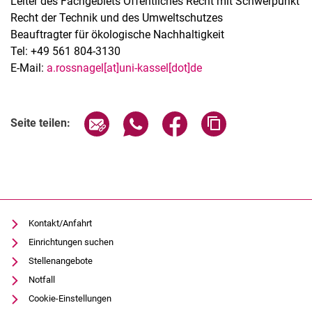
Leiter des Fachgebiets Öffentliches Recht mit Schwerpunkt
Recht der Technik und des Umweltschutzes
Beauftragter für ökologische Nachhaltigkeit
Tel: +49 561 804-3130
E-Mail:
a.rossnagel[at]uni-kassel[dot]de
Seite über E-Mail teilen
Seite über WhatsApp teilen (exter
Seite über Facebook teile
Adresse der Seite
Seite teilen:
Kontakt/Anfahrt
Einrichtungen suchen
Stellenangebote
Notfall
Cookie-Einstellungen