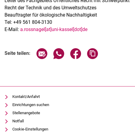
Leiter des Fachgebiets Öffentliches Recht mit Schwerpunkt
Recht der Technik und des Umweltschutzes
Beauftragter für ökologische Nachhaltigkeit
Tel: +49 561 804-3130
E-Mail:
a.rossnagel[at]uni-kassel[dot]de
Seite über E-Mail teilen
Seite über WhatsApp teilen (exter
Seite über Facebook teile
Adresse der Seite
Seite teilen:
Kontakt/Anfahrt
Einrichtungen suchen
Stellenangebote
Notfall
Cookie-Einstellungen