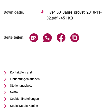
Verwandte Links
Downloads:
Flyer_50_Jahre_provet_2018-11-
02.pdf - 451 KB
(öffnet neues Fenste
Seite über E-Mail teilen
Seite über WhatsApp teilen (exter
Seite über Facebook teile
Adresse der Seite
Seite teilen:
Kontakt/Anfahrt
Einrichtungen suchen
Stellenangebote
Notfall
Cookie-Einstellungen
Social Media Kanäle