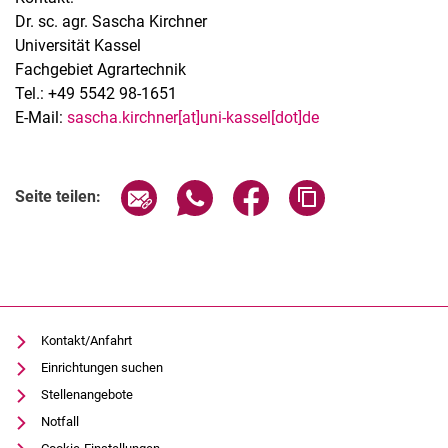
Dr. sc. agr. Sascha Kirchner
Universität Kassel
Fachgebiet Agrartechnik
Tel.: +49 5542 98-1651
E-Mail:
sascha.kirchner[at]uni-kassel[dot]de
Seite über E-Mail teilen
Seite über WhatsApp teilen (exter
Seite über Facebook teile
Adresse der Seite
Seite teilen:
Kontakt/Anfahrt
Einrichtungen suchen
Stellenangebote
Notfall