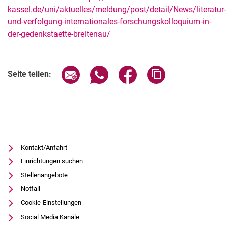
kassel.de/uni/aktuelles/meldung/post/detail/News/literatur-
und-verfolgung-internationales-forschungskolloquium-in-
der-gedenkstaette-breitenau/
Verwandte Links
Seite über E-Mail teilen
Seite über WhatsApp teilen (exter
Seite über Facebook teile
Adresse der Seite
Seite teilen:
Kontakt/Anfahrt
Einrichtungen suchen
Stellenangebote
Notfall
Cookie-Einstellungen
Social Media Kanäle