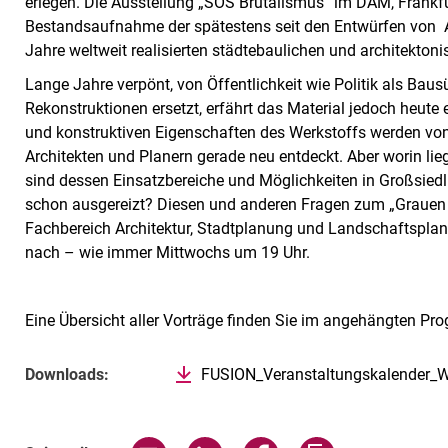
erlegen. Die Ausstellung „SOS Brutalismus“ im DAM, Frankf
Bestandsaufnahme der spätestens seit den Entwürfen von 
Jahre weltweit realisierten städtebaulichen und architekto
Lange Jahre verpönt, von Öffentlichkeit wie Politik als Bau
Rekonstruktionen ersetzt, erfährt das Material jedoch heute
und konstruktiven Eigenschaften des Werkstoffs werden von
Architekten und Planern gerade neu entdeckt. Aber worin l
sind dessen Einsatzbereiche und Möglichkeiten in Großsiedl
schon ausgereizt? Diesen und anderen Fragen zum „Grauen 
Fachbereich Architektur, Stadtplanung und Landschaftsplan
nach – wie immer Mittwochs um 19 Uhr.
Eine Übersicht aller Vorträge finden Sie im angehängten P
Verwandte Links
Downloads:
FUSION_Veranstaltungskalender_W