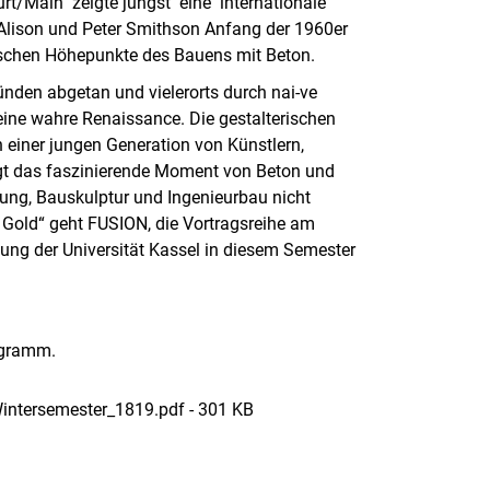
urt/Main zeigte jüngst eine internationale
Alison und Peter Smithson Anfang der 1960er
nischen Höhepunkte des Bauens mit Beton.
sünden abgetan und vielerorts durch nai-ve
 eine wahre Renaissance. Die gestalterischen
 einer jungen Generation von Künstlern,
iegt das faszinierende Moment von Beton und
ung, Bauskulptur und Ingenieurbau nicht
Gold“ geht FUSION, die Vortragsreihe am
ung der Universität Kassel in diesem Semester
rogramm.
intersemester_1819.pdf - 301 KB
(öffnet neues Fenster)