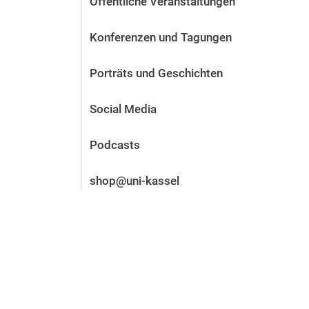
Öffentliche Veranstaltungen
Vor der Bewerbung
Stellenangebote
Konferenzen und Tagungen
Nach der Bewerbung
Alum­ni und Freunde
Porträts und Geschichten
Im Studium
Kontakt und Standorte
Social Media
Kontakt und Beratung
Podcasts
shop@uni-kassel