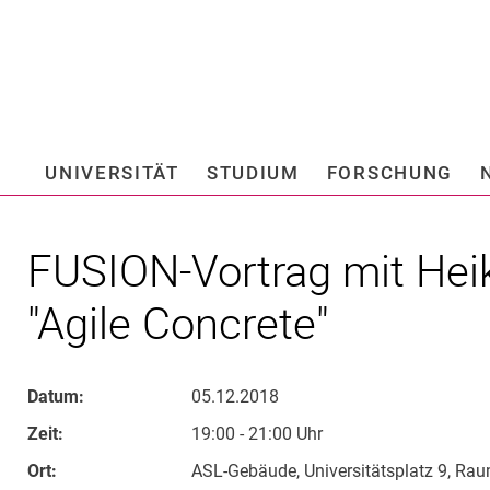
Springe direkt zu: Inhalt
Springe direkt zu: Suche
Springe direkt zu: Hauptnav
Suchmas
UNIVERSITÄT
STUDIUM
FORSCHUNG
Hochschule fü
FUSION-Vortrag mit Hei
"Agile Concrete"
Datum:
05.12.2018
Zeit:
19:00 - 21:00 Uhr
Ort:
ASL-Gebäude, Universitätsplatz 9, Ra