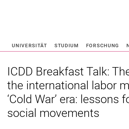
Springe direkt zu: Inhalt
Springe direkt zu: Suche
Springe direkt zu: Hauptnav
Suchmas
UNIVERSITÄT
STUDIUM
FORSCHUNG
Hochschule fü
ICDD Breakfast Talk: Th
the international labor 
‘Cold War’ era: lessons 
social movements