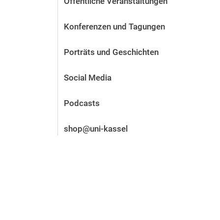
Öffentliche Veranstaltungen
Vor der Bewerbung
Stellenangebote
Konferenzen und Tagungen
Nach der Bewerbung
Alum­ni und Freunde
Porträts und Geschichten
Im Studium
Kontakt und Standorte
Social Media
Kontakt und Beratung
Podcasts
shop@uni-kassel