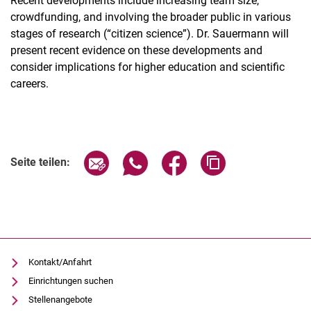
Recent developments include increasing team size,
crowdfunding, and involving the broader public in various
stages of research (“citizen science”). Dr. Sauermann will
present recent evidence on these developments and
consider implications for higher education and scientific
careers.
Verwandte Links
Seite über E-Mail teilen
Seite über WhatsApp teilen (exter
Seite über Facebook teile
Adresse der Seite
Seite teilen:
Kontakt/Anfahrt
Einrichtungen suchen
Stellenangebote