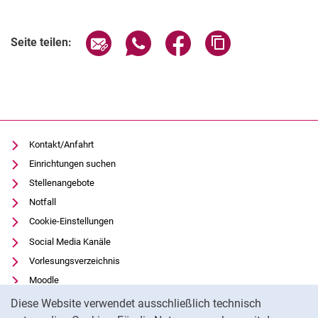
Seite über E-Mail teilen
Seite über WhatsApp teilen (exter
Seite über Facebook teile
Adresse der Seite
Seite teilen:
Kontakt/Anfahrt
Einrichtungen suchen
Stellenangebote
Notfall
Cookie-Einstellungen
Social Media Kanäle
Vorlesungsverzeichnis
Moodle
Cookie-Hinweis
Panopto
Diese Website verwendet ausschließlich technisch