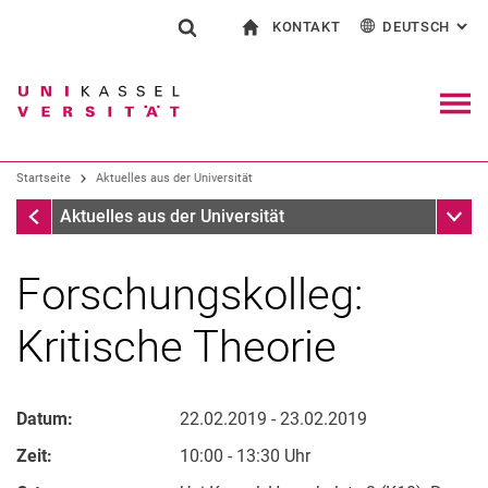
KONTAKT
DEUTSCH
: AL
Springe direkt zu: Inhalt
Springe direkt zu: Suche
Springe direkt zu: Hauptnav
zur Startseite
Suchformular
Suchbegriff
Kontakt und Beratung rund ums Studium
English
Kontakt für Presse und Öffentlichkeit
Allgemeiner Kontakt und Standorte
Suchmaschine
Navig
Einrichtungen suchen
Startseite
Aktuelles aus der Universität
Personen suchen
Suchen (öffnet externen Link in einem 
Startseite
Unter
Aktuelles aus der Universität
Forschungskolleg:
Kritische Theorie
Datum:
22.02.2019 - 23.02.2019
Zeit:
10:00 - 13:30 Uhr