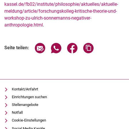
kassel.de/fb02/institute/philosophie/aktuelles/aktuelle-
meldung/article/forschungskolleg-kritische-theorie-und-
workshop-zu-ulrich-sonnemanns-negativer-
anthropologie.html
.
Verwandte Links
Seite über E-Mail teilen
Seite über WhatsApp teilen (exter
Seite über Facebook teile
Adresse der Seite
Seite teilen:
Kontakt/Anfahrt
Einrichtungen suchen
Stellenangebote
Notfall
Cookie-Einstellungen
Social Media Kanäle