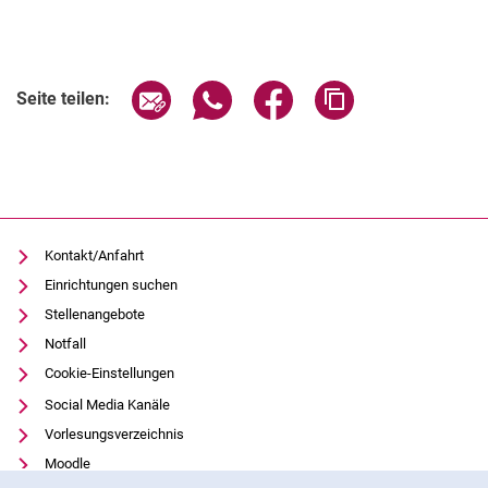
Seite über E-Mail teilen
Seite über WhatsApp teilen (exter
Seite über Facebook teile
Adresse der Seite
Seite teilen:
Kontakt/Anfahrt
Einrichtungen suchen
Stellenangebote
Notfall
Cookie-Einstellungen
Social Media Kanäle
Vorlesungsverzeichnis
Moodle
Cookie-Hinweis