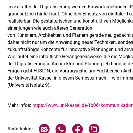
Im Zeitalter der Digitalisierung werden Entwurfsmethoden,
grundsätzlich hinterfragt. Ohne den Einsatz von digitaler Te
realisierbar. Die gestalterischen und konstruktiven Möglic
einer jungen wie auch älteren Generation
von Künstlern, Architekten und Planern gerade neu gedacht u
daher nicht nur um die Anwendung neuer Techniken, sonde
zukunftsfähige Konzepte für innovative Planungen und archi
Wie lautet eine inhaltliche Herangehensweise, die die Mögli
der Digitalisierung in Architektur und Planung jetzt und in
Fragen geht FUSION, die Vortragsreihe am Fachbereich Arc
der Universität Kassel in diesem Semester nach – wie im
(Universitätsplatz 9).
Mehr Infos:
https://www.uni-kassel.de/fb06/kommunikation
Verwandte Links
Seite über E-Mail teilen
Seite über WhatsApp teilen (exte
Seite über Facebook teil
Adresse der Sei
Seite teilen: