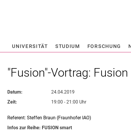
Springe direkt zu: Inhalt
Springe direkt zu: Suche
Springe direkt zu: Hauptnav
Suchmas
UNIVERSITÄT
STUDIUM
FORSCHUNG
Hochschule fü
"Fusion"-Vortrag: Fusio
Datum:
24.04.2019
Zeit:
19:00 - 21:00 Uhr
Referent: Steffen Braun (Fraunhofer IAO)
Infos zur Reihe: FUSION smart