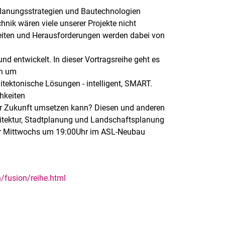
 Planungsstrategien und Bautechnologien
chnik wären viele unserer Projekte nicht
hkeiten und Herausforderungen werden dabei von
nd entwickelt. In dieser Vortragsreihe geht es
rn um
tektonische Lösungen - intelligent, SMART.
chkeiten
 der Zukunft umsetzen kann? Diesen und anderen
hitektur, Stadtplanung und Landschaftsplanung
mer Mittwochs um 19:00Uhr im ASL-Neubau
/fusion/reihe.html
rner Link, öffnet neues Fenster)
en (externer Link, öffnet neues Fenster)
te kopieren