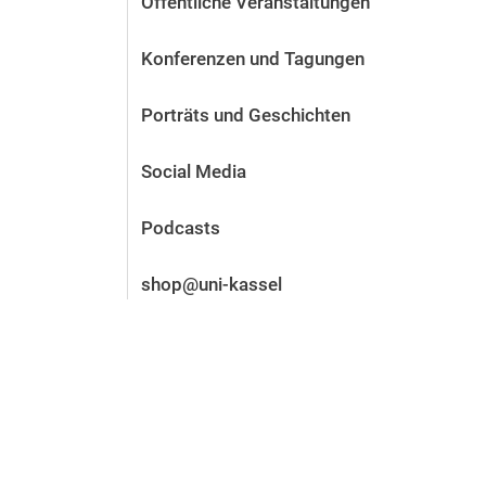
Öffentliche Veranstaltungen
Vor der Bewerbung
Stellenangebote
Konferenzen und Tagungen
Nach der Bewerbung
Alum­ni und Freunde
Porträts und Geschichten
Im Studium
Kontakt und Standorte
Social Media
Kontakt und Beratung
Podcasts
shop@uni-kassel