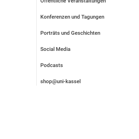
Öffentliche Veranstaltungen
Vor der Bewerbung
Stellenangebote
Konferenzen und Tagungen
Nach der Bewerbung
Alum­ni und Freunde
Porträts und Geschichten
Im Studium
Kontakt und Standorte
Social Media
Kontakt und Beratung
Podcasts
shop@uni-kassel