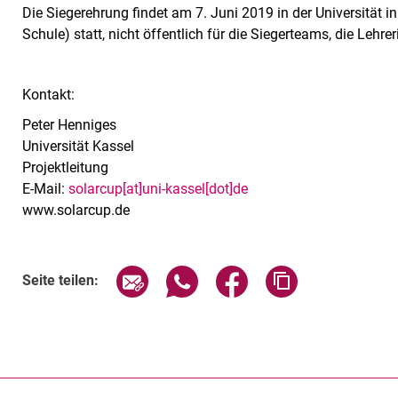
Die Siegerehrung findet am 7. Juni 2019 in der Universität i
Schule) statt, nicht öffentlich für die Siegerteams, die Lehr
Kontakt:
Peter Henniges
Universität Kassel
Projektleitung
E-Mail:
solarcup[at]uni-kassel[dot]de
www.solarcup.de
Seite über E-Mail teilen
Seite über WhatsApp teilen (exte
Seite über Facebook teil
Adresse der Sei
Seite teilen: