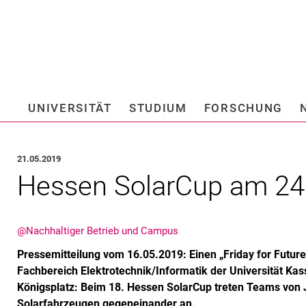
Springe direkt zu: Inhalt
Springe direkt zu: Suche
Springe direkt zu: Hauptnav
Suchmas
UNIVERSITÄT
STUDIUM
FORSCHUNG
Hochschule fü
21.05.2019
Hes­sen So­lar­Cup am 24
@Nachhaltiger Betrieb und Campus
Pressemitteilung vom 16.05.2019: Einen „Friday for Future
Fachbereich Elektrotechnik/Informatik der Universität Kas
Königsplatz: Beim 18. Hessen SolarCup treten Teams von 
Solarfahrzeugen gegeneinander an.