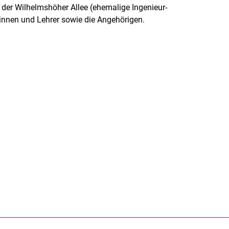
n der Wilhelmshöher Allee (ehemalige Ingenieur-
erinnen und Lehrer sowie die Angehörigen.
rner Link, öffnet neues Fenster)
en (externer Link, öffnet neues Fenster)
te kopieren