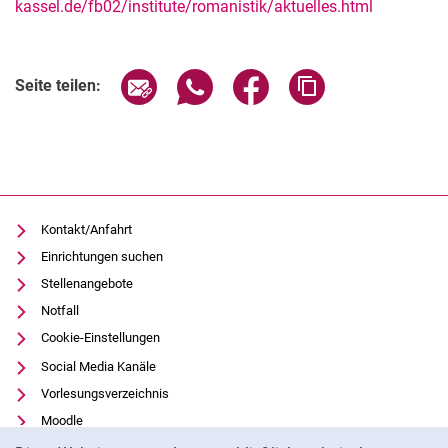
kassel.de/fb02/institute/romanistik/aktuelles.html
Verwandte Links
Seite über E-Mail teilen
Seite über WhatsApp teilen (exter
Seite über Facebook teile
Adresse der Seite
Seite teilen:
Kontakt/Anfahrt
Einrichtungen suchen
Stellenangebote
Notfall
Cookie-Einstellungen
Social Media Kanäle
Vorlesungsverzeichnis
Moodle
Cookie-Hinweis
Panopto