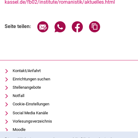
kassel.de/fb02/institute/romanistik/aktuelles.html
Verwandte Links
Seite über E-Mail teilen
Seite über WhatsApp teilen (exter
Seite über Facebook teile
Adresse der Seite
Seite teilen:
Kontakt/Anfahrt
Einrichtungen suchen
Stellenangebote
Notfall
Cookie-Einstellungen
Social Media Kanäle
Vorlesungsverzeichnis
Moodle
Cookie-Hinweis
Panopto