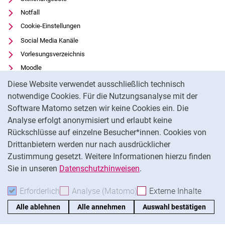
Notfall
Cookie-Einstellungen
Social Media Kanäle
Vorlesungsverzeichnis
Moodle
Cookie-Hinweis
Panopto
Diese Website verwendet ausschließlich technisch
Universitätsbibliothek
notwendige Cookies. Für die Nutzungsanalyse mit der
Software Matomo setzen wir keine Cookies ein. Die
Datenschutz
Analyse erfolgt anonymisiert und erlaubt keine
Barrierefreiheit
Rückschlüsse auf einzelne Besucher*innen. Cookies von
Transparenter KI-Einsatz
Drittanbietern werden nur nach ausdrücklicher
Impressum
Zustimmung gesetzt. Weitere Informationen hierzu finden
Sie in unseren
Datenschutzhinweisen
.
Na
Erforderlich
Erforderliche Cookies akzeptieren
Analyse (Matomo)
Analyse-Cookies akzepti
Externe Inhalte
: Exte
Alle ablehnen
Alle annehmen
Auswahl bestätigen