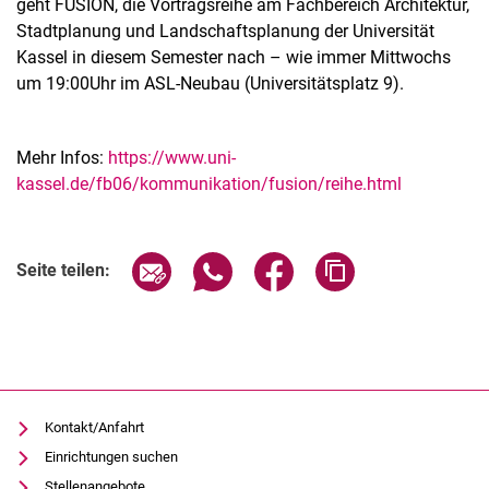
geht FUSION, die Vortragsreihe am Fachbereich Architektur,
Stadtplanung und Landschaftsplanung der Universität
Kassel in diesem Semester nach – wie immer Mittwochs
um 19:00Uhr im ASL-Neubau (Universitätsplatz 9).
Mehr Infos:
https://www.uni-
kassel.de/fb06/kommunikation/fusion/reihe.html
Verwandte Links
Seite über E-Mail teilen
Seite über WhatsApp teilen (exter
Seite über Facebook teile
Adresse der Seite
Seite teilen:
Kontakt/Anfahrt
Einrichtungen suchen
Stellenangebote