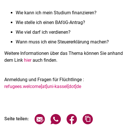
Wie kann ich mein Studium finanzieren?
Wie stelle ich einen BAföG-Antrag?
Wie viel darf ich verdienen?
Wann muss ich eine Steuererklärung machen?
Weitere Informationen über das Thema können Sie anhand
dem Link
hier
auch finden.
Anmeldung und Fragen für Flüchtlinge :
refugees.welcome[at]uni-kassel[dot]de
Verwandte Links
Seite über E-Mail teilen
Seite über WhatsApp teilen (exter
Seite über Facebook teile
Adresse der Seite
Seite teilen: