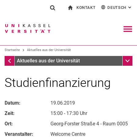
KONTAKT
DEUTSCH
: AL
Springe direkt zu: Inhalt
Springe direkt zu: Suche
Springe direkt zu: Hauptnav
zur Startseite
Suchformular
Suchbegriff
Kontakt und Beratung rund ums Studium
English
Kontakt für Presse und Öffentlichkeit
Allgemeiner Kontakt und Standorte
Suchmaschine
Navig
Einrichtungen suchen
Startseite
Aktuelles aus der Universität
Personen suchen
Suchen (öffnet externen Link in einem 
Startseite
Unter
Aktuelles aus der Universität
Studienfinanzierung
Datum:
19.06.2019
Zeit:
15:00 - 17:30 Uhr
Ort:
Georg-Forster Straße 4 - Raum 0005
Veranstalter:
Welcome Centre