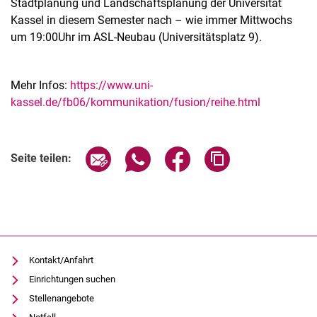
Stadtplanung und Landschaftsplanung der Universität
Kassel in diesem Semester nach – wie immer Mittwochs
um 19:00Uhr im ASL-Neubau (Universitätsplatz 9).
Mehr Infos:
https://www.uni-
kassel.de/fb06/kommunikation/fusion/reihe.html
Verwandte Links
Seite über E-Mail teilen
Seite über WhatsApp teilen (exter
Seite über Facebook teile
Adresse der Seite
Seite teilen:
Kontakt/Anfahrt
Einrichtungen suchen
Stellenangebote