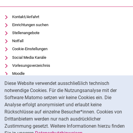
Kontakt/Anfahrt
Einrichtungen suchen
Stellenangebote
Notfall
Cookie-Einstellungen
Social Media Kanäle
Vorlesungsverzeichnis
Moodle
Cookie-Hinweis
Panopto
Diese Website verwendet ausschließlich technisch
Universitätsbibliothek
notwendige Cookies. Für die Nutzungsanalyse mit der
Software Matomo setzen wir keine Cookies ein. Die
Datenschutz
Analyse erfolgt anonymisiert und erlaubt keine
Barrierefreiheit
Rückschlüsse auf einzelne Besucher*innen. Cookies von
Transparenter KI-Einsatz
Drittanbietern werden nur nach ausdrücklicher
Impressum
Zustimmung gesetzt. Weitere Informationen hierzu finden