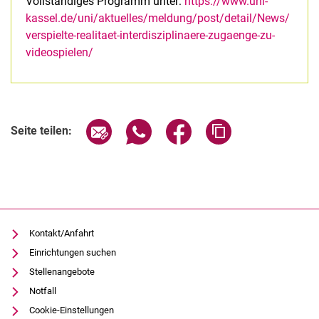
Vollständiges Programm unter:
https://www.uni-
kassel.de/uni/aktuelles/meldung/post/detail/News/
verspielte-realitaet-interdisziplinaere-zugaenge-zu-
videospielen/
Verwandte Links
Seite über E-Mail teilen
Seite über WhatsApp teilen (exter
Seite über Facebook teile
Adresse der Seite
Seite teilen:
Kontakt/Anfahrt
Einrichtungen suchen
Stellenangebote
Notfall
Cookie-Einstellungen