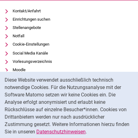
Kontakt/Anfahrt
Einrichtungen suchen
Stellenangebote
Notfall
Cookie-Einstellungen
Social Media Kanäle
Vorlesungsverzeichnis
Moodle
Cookie-Hinweis
Panopto
Diese Website verwendet ausschließlich technisch
Universitätsbibliothek
notwendige Cookies. Für die Nutzungsanalyse mit der
Software Matomo setzen wir keine Cookies ein. Die
Datenschutz
Analyse erfolgt anonymisiert und erlaubt keine
Barrierefreiheit
Rückschlüsse auf einzelne Besucher*innen. Cookies von
Transparenter KI-Einsatz
Drittanbietern werden nur nach ausdrücklicher
Impressum
Zustimmung gesetzt. Weitere Informationen hierzu finden
Sie in unseren
Datenschutzhinweisen
.
Na