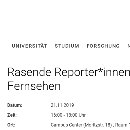
Springe direkt zu: Inhalt
Springe direkt zu: Suche
Springe direkt zu: Hauptnav
Suchmas
UNIVERSITÄT
STUDIUM
FORSCHUNG
Hochschule fü
Rasende Reporter*innen
Fernsehen
Datum:
21.11.2019
Zeit:
16:00 - 18:00 Uhr
Ort:
Campus Center (Moritzstr. 18) , Raum