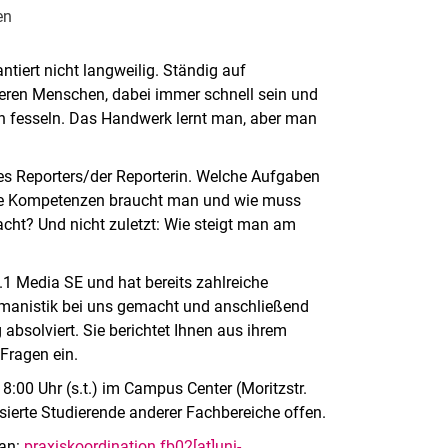
en
antiert nicht langweilig. Ständig auf
eren Menschen, dabei immer schnell sein und
n fesseln. Das Handwerk lernt man, aber man
des Reporters/der Reporterin. Welche Aufgaben
che Kompetenzen braucht man und wie muss
cht? Und nicht zuletzt: Wie steigt man am
t.1 Media SE und hat bereits zahlreiche
rmanistik bei uns gemacht und anschließend
absolviert. Sie berichtet Ihnen aus ihrem
 Fragen ein.
:00 Uhr (s.t.) im Campus Center (Moritzstr.
ssierte Studierende anderer Fachbereiche offen.
 an:
praxiskoordination.fb02[at]uni-