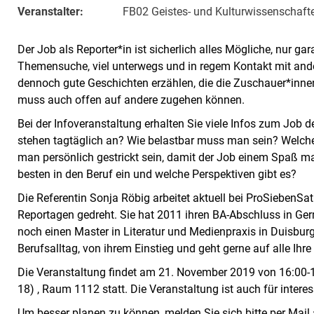
Veranstalter:
FB02 Geistes- und Kulturwissenschaft
Der Job als Reporter*in ist sicherlich alles Mögliche, nur gar
Themensuche, viel unterwegs und in regem Kontakt mit and
dennoch gute Geschichten erzählen, die die Zuschauer*inne
muss auch offen auf andere zugehen können.
Bei der Infoveranstaltung erhalten Sie viele Infos zum Job 
stehen tagtäglich an? Wie belastbar muss man sein? Wel
man persönlich gestrickt sein, damit der Job einem Spaß ma
besten in den Beruf ein und welche Perspektiven gibt es?
Die Referentin Sonja Röbig arbeitet aktuell bei ProSiebenSa
Reportagen gedreht. Sie hat 2011 ihren BA-Abschluss in Ge
noch einen Master in Literatur und Medienpraxis in Duisburg 
Berufsalltag, von ihrem Einstieg und geht gerne auf alle Ihre
Die Veranstaltung findet am 21. November 2019 von 16:00-18
18) , Raum 1112 statt. Die Veranstaltung ist auch für intere
Um besser planen zu können, melden Sie sich bitte per Mail