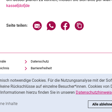
kassel[dot]de
Verwandte Links
Seite über E-Mail teilen
Seite über WhatsApp teilen (exte
Seite über Facebook teil
Adresse der Sei
Seite teilen:
näle
Datenschutz
eichnis
Barrierefreiheit
Transparenter KI-Einsatz
nisch notwendige Cookies. Für die Nutzungsanalyse mit der Sof
Impressum
t keine Rückschlüsse auf einzelne Besucher*innen. Cookies von 
iothek
Informationen hierzu finden Sie in unseren
Datenschutzhinweis
ren
-Cookies akzeptieren
rne Inhalte
: Externe Inhalte / Cookies akzeptieren
Alle ablehn