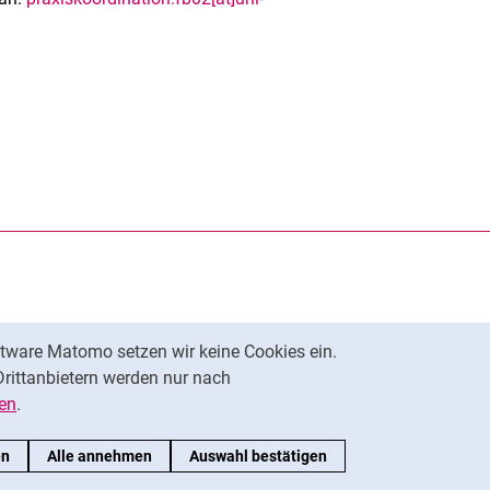
rner Link, öffnet neues Fenster)
en (externer Link, öffnet neues Fenster)
te kopieren
tware Matomo setzen wir keine Cookies ein.
Nach oben
Drittanbietern werden nur nach
en
.
en
Alle annehmen
Auswahl bestätigen