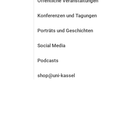
Öffentliche Veranstaltungen
Vor der Bewerbung
Stellenangebote
Konferenzen und Tagungen
Nach der Bewerbung
Alum­ni und Freunde
Porträts und Geschichten
Im Studium
Kontakt und Standorte
Social Media
Kontakt und Beratung
Podcasts
shop@uni-kassel