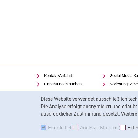
Kontakt/Anfahrt
Social Media Ka
Einrichtungen suchen
Vorlesungsverz
Stellenangebote
Moodle
Cookie-Hinweis
Diese Website verwendet ausschließlich tech
Notfall
Panopto
Die Analyse erfolgt anonymisiert und erlaub
Cookie-Einstellungen
Universitätsbibl
ausdrücklicher Zustimmung gesetzt. Weitere 
Erforderlich
Erforderliche Cookies akzeptie
Analyse (Matomo)
Analyse
Exte