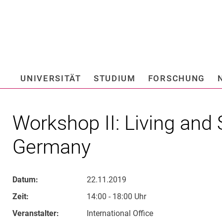
Springe direkt zu: Inhalt
Springe direkt zu: Suche
Springe direkt zu: Hauptnav
Suchmas
UNIVERSITÄT
STUDIUM
FORSCHUNG
Hochschule fü
Workshop II: Living and 
Germany
Datum:
22.11.2019
Zeit:
14:00 - 18:00 Uhr
Veranstalter:
International Office