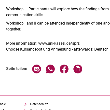
Workshop II: Participants will explore how the findings from
communication skills.
Workshop I and II can be attended independently of one ano
together.
More information: www.uni-kassel.de/sprz
Choose Kursangebot und Anmeldung - afterwards: Deutsch
Verwandte Links
Seite über E-Mail teilen
Seite über WhatsApp teilen (exte
Seite über Facebook teil
Adresse der Sei
Seite teilen:
näle
Datenschutz