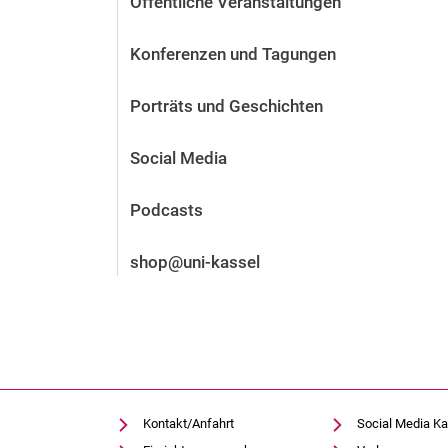
Öffentliche Veranstaltungen
Vor der Bewerbung
Stellenangebote
Konferenzen und Tagungen
Nach der Bewerbung
Alum­ni und Freunde
Porträts und Geschichten
Im Studium
Kontakt und Standorte
Social Media
Kontakt und Beratung
Podcasts
shop@uni-kassel
Kontakt/Anfahrt
Social Media Ka