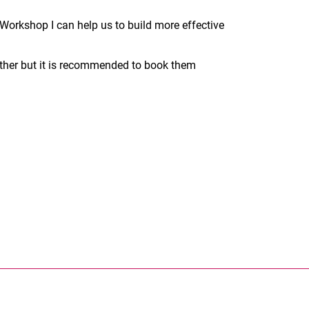
 Workshop I can help us to build more effective
ther but it is recommended to book them
rner Link, öffnet neues Fenster)
en (externer Link, öffnet neues Fenster)
te kopieren