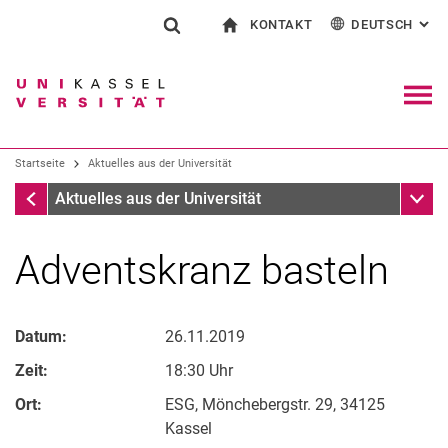
KONTAKT
DEUTSCH
: AL
Springe direkt zu: Inhalt
Springe direkt zu: Suche
Springe direkt zu: Hauptnav
zur Startseite
Suchformular
Suchbegriff
Kontakt und Beratung rund ums Studium
English
Kontakt für Presse und Öffentlichkeit
Allgemeiner Kontakt und Standorte
Suchmaschine
Navig
Einrichtungen suchen
Startseite
Aktuelles aus der Universität
Personen suchen
Suchen (öffnet externen Link in einem 
Startseite
Unter
Aktuelles aus der Universität
Adventskranz basteln
Datum:
26.11.2019
Zeit:
18:30 Uhr
Ort:
ESG, Mönchebergstr. 29, 34125
Kassel