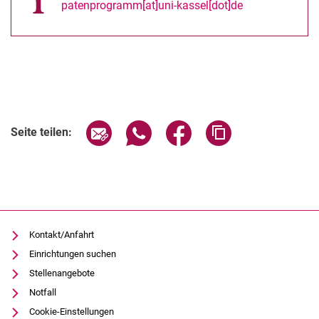
patenprogramm[at]uni-kassel[dot]de
Verwandte Links
Seite über E-Mail teilen
Seite über WhatsApp teilen (exter
Seite über Facebook teile
Adresse der Seite
Seite teilen:
Kontakt/Anfahrt
Einrichtungen suchen
Stellenangebote
Notfall
Cookie-Einstellungen