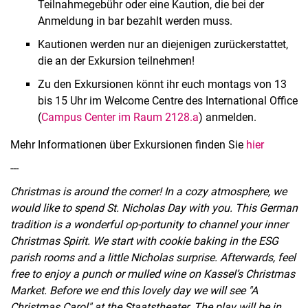
Teilnahmegebühr oder eine Kaution, die bei der
Anmeldung in bar bezahlt werden muss.
Kautionen werden nur an diejenigen zurückerstattet,
die an der Exkursion teilnehmen!
Zu den Exkursionen könnt ihr euch montags von 13
bis 15 Uhr im Welcome Centre des International Office
(
Campus Center im Raum 2128.a
) anmelden.
Mehr Informationen über Exkursionen finden Sie
hier
---
Christmas is around the corner! In a cozy atmosphere, we
would like to spend St. Nicholas Day with you. This German
tradition is a wonderful op-portunity to channel your inner
Christmas Spirit. We start with cookie baking in the ESG
parish rooms and a little Nicholas surprise. Afterwards, feel
free to enjoy a punch or mulled wine on Kassel’s Christmas
Market. Before we end this lovely day we will see "A
Christmas Carol" at the Staatstheater. The play will be in