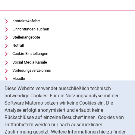
Kontakt/Anfahrt
Einrichtungen suchen
Stellenangebote
Notfall
Cookie-Einstellungen
Social Media Kanäle
Vorlesungsverzeichnis
Moodle
Cookie-Hinweis
Panopto
Diese Website verwendet ausschließlich technisch
Universitätsbibliothek
notwendige Cookies. Für die Nutzungsanalyse mit der
Software Matomo setzen wir keine Cookies ein. Die
Datenschutz
Analyse erfolgt anonymisiert und erlaubt keine
Barrierefreiheit
Rückschlüsse auf einzelne Besucher*innen. Cookies von
Transparenter KI-Einsatz
Drittanbietern werden nur nach ausdrücklicher
Impressum
Zustimmung gesetzt. Weitere Informationen hierzu finden