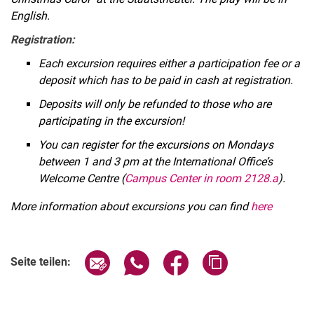
English.
Registration:
Each excursion requires either a participation fee or a
deposit which has to be paid in cash at registration.
Deposits will only be refunded to those who are
participating in the excursion!
You can register for the excursions on Mondays
between 1 and 3 pm at the International Office’s
Welcome Centre (
Campus Center in room 2128.a
).
More information about excursions you can find
here
Verwandte Links
Seite über E-Mail teilen
Seite über WhatsApp teilen (exter
Seite über Facebook teile
Adresse der Seite
Seite teilen: