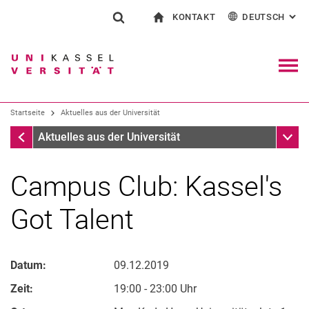
KONTAKT
DEUTSCH
: AL
Springe direkt zu: Inhalt
Springe direkt zu: Suche
Springe direkt zu: Hauptnav
zur Startseite
Suchformular
Suchbegriff
Kontakt und Beratung rund ums Studium
English
Kontakt für Presse und Öffentlichkeit
Allgemeiner Kontakt und Standorte
Suchmaschine
Navig
Einrichtungen suchen
Startseite
Aktuelles aus der Universität
Personen suchen
Suchen (öffnet externen Link in einem 
Startseite
Unter
Aktuelles aus der Universität
Campus Club: Kassel's
Got Talent
Datum:
09.12.2019
Zeit:
19:00 - 23:00 Uhr