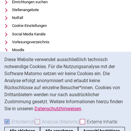
Einrichtungen suchen
Stellenangebote
Notfall
Cookie-Einstellungen
Social Media Kanäle
Vorlesungsverzeichnis
Moodle
Cookie-Hinweis
Panopto
Diese Website verwendet ausschließlich technisch
Universitätsbibliothek
notwendige Cookies. Für die Nutzungsanalyse mit der
Software Matomo setzen wir keine Cookies ein. Die
Datenschutz
Analyse erfolgt anonymisiert und erlaubt keine
Barrierefreiheit
Rückschlüsse auf einzelne Besucher*innen. Cookies von
Transparenter KI-Einsatz
Drittanbietern werden nur nach ausdrücklicher
Impressum
Zustimmung gesetzt. Weitere Informationen hierzu finden
Sie in unseren
Datenschutzhinweisen
.
Na
Erforderlich
Erforderliche Cookies akzeptieren
Analyse (Matomo)
Analyse-Cookies akzepti
Externe Inhalte
: Exte