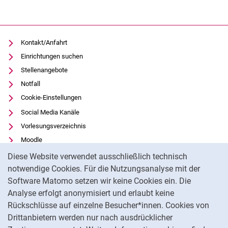
Kontakt/Anfahrt
Einrichtungen suchen
Stellenangebote
Notfall
Cookie-Einstellungen
Social Media Kanäle
Vorlesungsverzeichnis
Moodle
Cookie-Hinweis
Panopto
Diese Website verwendet ausschließlich technisch
Universitätsbibliothek
notwendige Cookies. Für die Nutzungsanalyse mit der
Software Matomo setzen wir keine Cookies ein. Die
Datenschutz
Analyse erfolgt anonymisiert und erlaubt keine
Barrierefreiheit
Rückschlüsse auf einzelne Besucher*innen. Cookies von
Transparenter KI-Einsatz
Drittanbietern werden nur nach ausdrücklicher
Impressum