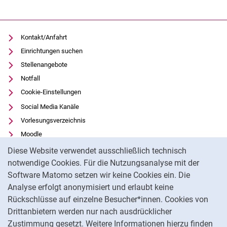
Kontakt/Anfahrt
Einrichtungen suchen
Stellenangebote
Notfall
Cookie-Einstellungen
Social Media Kanäle
Vorlesungsverzeichnis
Moodle
Cookie-Hinweis
Panopto
Diese Website verwendet ausschließlich technisch
Universitätsbibliothek
notwendige Cookies. Für die Nutzungsanalyse mit der
Software Matomo setzen wir keine Cookies ein. Die
Datenschutz
Analyse erfolgt anonymisiert und erlaubt keine
Barrierefreiheit
Rückschlüsse auf einzelne Besucher*innen. Cookies von
Transparenter KI-Einsatz
Drittanbietern werden nur nach ausdrücklicher
Impressum
Zustimmung gesetzt. Weitere Informationen hierzu finden