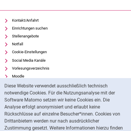
Kontakt/Anfahrt
Einrichtungen suchen
Stellenangebote
Notfall
Cookie-Einstellungen
Social Media Kanäle
Vorlesungsverzeichnis
Moodle
Cookie-Hinweis
Panopto
Diese Website verwendet ausschließlich technisch
Universitätsbibliothek
notwendige Cookies. Für die Nutzungsanalyse mit der
Software Matomo setzen wir keine Cookies ein. Die
Datenschutz
Analyse erfolgt anonymisiert und erlaubt keine
Barrierefreiheit
Rückschlüsse auf einzelne Besucher*innen. Cookies von
Transparenter KI-Einsatz
Drittanbietern werden nur nach ausdrücklicher
Impressum
Zustimmung gesetzt. Weitere Informationen hierzu finden